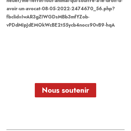
neuer/me-terrin-tout-animal-qui-souffre-a-le-droit-d-
avoir-un-avocat-08-05-2022-2474670_56.php?
fbclid=IwAR3gZIWGDsMBb3mfYZob-
vPDdMIpJdEMOkWcBE2t55ycb4nocs90vB9-hqA
Nous soutenir