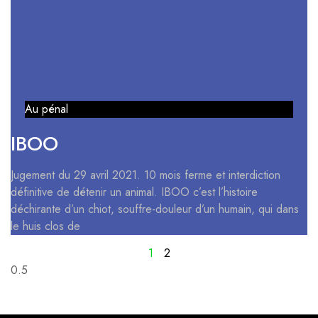
Au pénal
IBOO
Jugement du 29 avril 2021. 10 mois ferme et interdiction
définitive de détenir un animal. IBOO c’est l’histoire
déchirante d’un chiot, souffre-douleur d’un humain, qui dans
le huis clos de
1
2