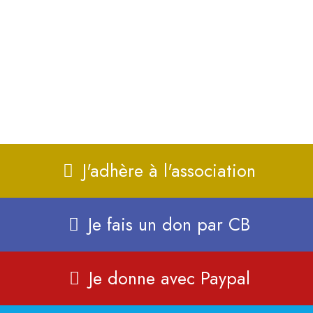
de leurs bourreaux. Votre don peut prendre
plusieurs formes :L'adhésion à l'association, le
don unique si vous souhaitez donner en une
seule fois à l'association, les dons réguliers
(mensuel, trimestriel, semestriel).
J'adhère à l'association
Je fais un don par CB
Je donne avec Paypal