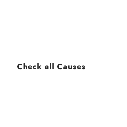
Help the Community
Organizational Director
Check all Causes