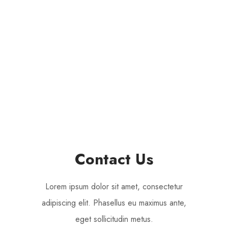
GRACE MILLER
Coordinator - Email : grace@donation.com
SUSAN SMITH
Volunteer - Email : susan@donation.com
Contact Us
Lorem ipsum dolor sit amet, consectetur
adipiscing elit. Phasellus eu maximus ante,
eget sollicitudin metus.