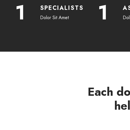
1
1
SPECIALISTS
A
Dolor Sit Amet
Dol
Each don
he