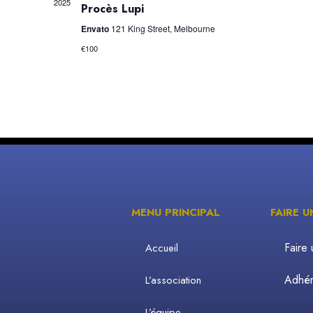
2025
Procès Lupi
Envato
121 King Street, Melbourne
€100
MENU PRINCIPAL
FAIRE 
Faire
Accueil
Adhére
L’association
L’équipe