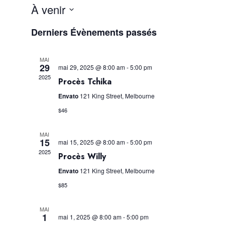
À venir
Sélectionnez
une
Derniers Évènements passés
date.
MAI
29
mai 29, 2025 @ 8:00 am
-
5:00 pm
2025
Procès Tchika
Envato
121 King Street, Melbourne
$46
MAI
15
mai 15, 2025 @ 8:00 am
-
5:00 pm
2025
Procès Willy
Envato
121 King Street, Melbourne
$85
MAI
1
mai 1, 2025 @ 8:00 am
-
5:00 pm